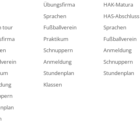
Übungsfirma
HAK-Matura
Sprachen
HAS-Abschluss
 tour
Fußballverein
Sprachen
sfirma
Praktikum
Fußballverein
hen
Schnuppern
Anmeldung
lverein
Anmeldung
Schnuppern
kum
Stundenplan
Stundenplan
dung
Klassen
ppern
nplan
n