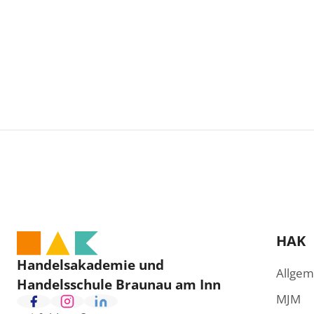
HAK
Handelsakademie und
Allgem
Handelsschule Braunau am Inn
MJM
F
I
L