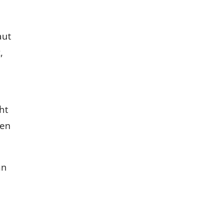
aut
,
ht
ten
hn