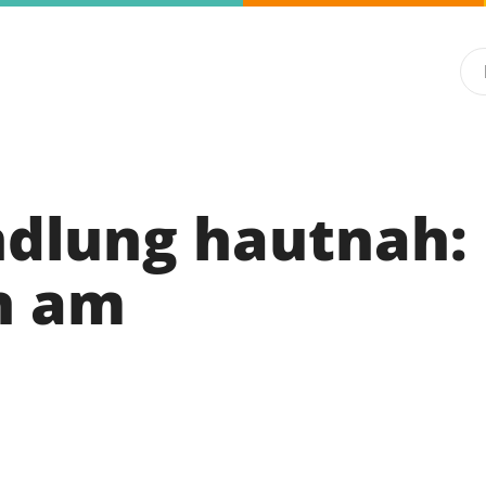
ndlung hautnah:
h am