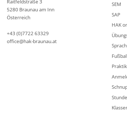
Raitfeldstraße 3
SEM
a
n
i
5280 Braunau am Inn
c
s
n
SAP
Österreich
e
t
k
HAK on
b
a
e
+43 (0)7722 63329
Übung
o
g
d
office@hak-braunau.at
Sprac
o
r
I
k
a
n
Fußbal
m
Prakti
Anmel
Schnu
Stunde
Klasse